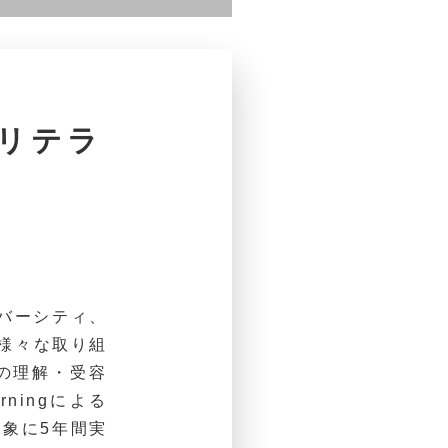
Iリテラ
（ダイバーシティ、
て様々な取り組
の理解・受容
ningによる
対象に5年間実