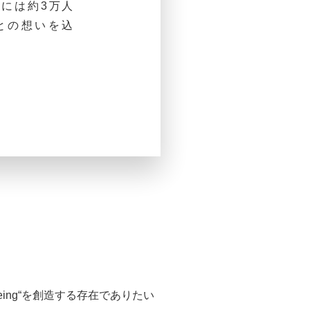
度には約3万人
との想いを込
ing“を創造する存在でありたい