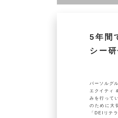
5年間
シー研
パーソルグループ
エクイティ 
みを行って
のために大切
「DEIリテ