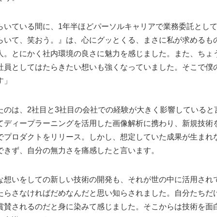
らいている間に、1年半ほどパーソルキャリアで業務委託とし
らいて、笑おう。』は、心にグッとくる、まさに私が求めるも
人。とにかく社内環境の良さに魅力を感じました。また、ちょ
社員としてはたらきたい想いも強くなっていました。そこで僕
す」
たのは、2社目と3社目の会社での経験が大きく影響していると
てディープラーニングを活用した画像解析に携わり、新規技術
でプロダクトをリリース。しかし、想定していた成果が生まれ
できず、自分の無力さを痛感したと言います。
な想いをしての新しい技術の開発も、それが世の中に活用され
たらさなければだめなんだと思い知らされました。自分たちだ
賞賛されるのだと身に染みて感じました。そこからは技術を面