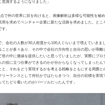
く意識するようになりました」
観点で外の世界に目を向けると、画像解析は多様な可能性を秘
活用を求めてベンチャー企業に新たな活路を求めました。とこ
です。
、会社の人数が30人程度から100人ぐらいまで増えていきま
ることが多々あり、その中で会社の方向性と自分の思いが乖離
て世の中に価値を提供したいと思っていましたが、実際にプロ
人の役に立つ仕事ができるのかが分からなくなってしまったん
とと、それをどう実現するかを考える戦略をともにする周囲と
フリーランスとして何社かではたらきつつ、自分の目標を実現
ってたどり着いたのがパーソルだったんです」