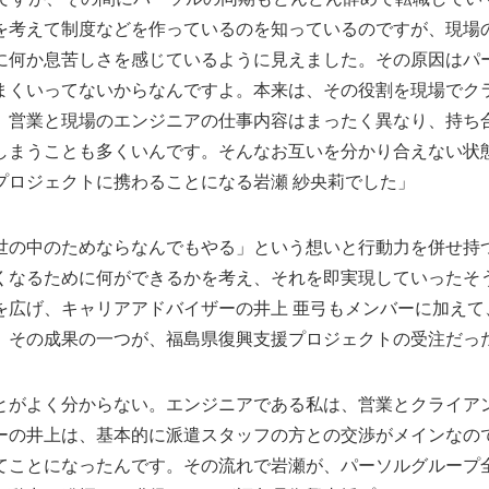
を考えて制度などを作っているのを知っているのですが、現場
に何か息苦しさを感じているように見えました。その原因はパ
まくいってないからなんですよ。本来は、その役割を現場でク
、営業と現場のエンジニアの仕事内容はまったく異なり、持ち
しまうことも多くいんです。そんなお互いを分かり合えない状
プロジェクトに携わることになる岩瀬 紗央莉でした」
世の中のためならなんでもやる」という想いと行動力を併せ持
くなるために何ができるかを考え、それを即実現していったそ
を広げ、キャリアアドバイザーの井上 亜弓もメンバーに加えて
。その成果の一つが、福島県復興支援プロジェクトの受注だっ
とがよく分からない。エンジニアである私は、営業とクライア
ーの井上は、基本的に派遣スタッフの方との交渉がメインなの
てことになったんです。その流れで岩瀬が、パーソルグループ