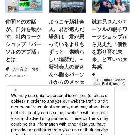
仲間との対話
ようこそ新社会
誠お兄さん×パ
が、自分を動か
人。君が選んだ
ーソルの親子ワ
す。社内ワーク
場所は 君が思
ークショップか
ショップ「パー
っているよりも
ら見えた「個性
ソルのアプ活」
ずっと 素晴ら
を彩り育む未
とは
しい場所だ。～
来」と互いの大
新社会人の皆さ
共感
人材育成
研修
んへ贈るパーソ
2026.06.17
FR（Future Genera
ルからのメッセ
tions Relations）活
動
ージ
次世代育成
2026.06.16
Specialized Servic
es
プロモーション
2026.05.19