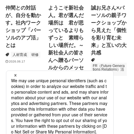
仲間との対話
ようこそ新社会
誠お兄さん×パ
が、自分を動か
人。君が選んだ
ーソルの親子ワ
す。社内ワーク
場所は 君が思
ークショップか
ショップ「パー
っているよりも
ら見えた「個性
ソルのアプ活」
ずっと 素晴ら
を彩り育む未
とは
しい場所だ。～
来」と互いの大
新社会人の皆さ
共感
人材育成
研修
んへ贈るパーソ
2026.06.17
FR（Future Genera
ルからのメッセ
tions Relations）活
動
ージ
次世代育成
2026.06.16
Specialized Servic
es
プロモーション
2026.05.19