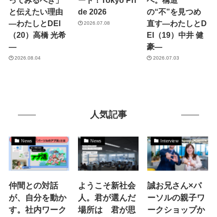
と伝えたい理由
de 2026
の“不”を見つめ
―わたしとDEI
直す―わたしとD
2026.07.08
（20）高橋 光希
EI（19）中井 健
―
豪―
2026.08.04
2026.07.03
人気記事
News
News
Interview
仲間との対話
ようこそ新社会
誠お兄さん×パ
が、自分を動か
人。君が選んだ
ーソルの親子ワ
す。社内ワーク
場所は 君が思
ークショップか