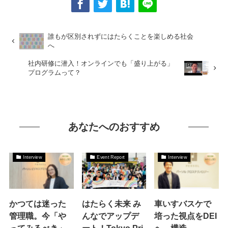
誰もが区別されずにはたらくことを楽しめる社会
へ
社内研修に潜入！オンラインでも「盛り上がる」
プログラムって？
あなたへのおすすめ
Interview
Event Report
Interview
かつては迷った
はたらく未来 み
車いすバスケで
管理職。今「や
んなでアップデ
培った視点をDEI
ってみるべき」
ート！Tokyo Pri
へ。構造