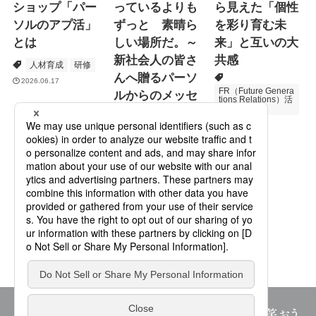
ショップ「パー
っているよりも
ら見えた「個性
ソルのアプ活」
ずっと 素晴ら
を彩り育む未
とは
しい場所だ。～
来」と互いの大
新社会人の皆さ
共感
人材育成
研修
んへ贈るパーソ
2026.06.17
FR（Future Genera
ルからのメッセ
tions Relations）活
動
ージ
次世代育成
2026.06.16
Specialized Servic
es
プロモーション
2026.05.19