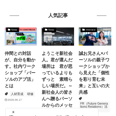
人気記事
News
News
Interview
仲間との対話
ようこそ新社会
誠お兄さん×パ
が、自分を動か
人。君が選んだ
ーソルの親子ワ
す。社内ワーク
場所は 君が思
ークショップか
ショップ「パー
っているよりも
ら見えた「個性
ソルのアプ活」
ずっと 素晴ら
を彩り育む未
とは
しい場所だ。～
来」と互いの大
新社会人の皆さ
共感
人材育成
研修
んへ贈るパーソ
2026.06.17
FR（Future Genera
ルからのメッセ
tions Relations）活
動
ージ