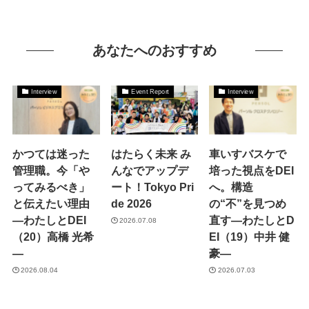
あなたへのおすすめ
Interview
Event Report
Interview
かつては迷った
はたらく未来 み
車いすバスケで
管理職。今「や
んなでアップデ
培った視点をDEI
ってみるべき」
ート！Tokyo Pri
へ。構造
と伝えたい理由
de 2026
の“不”を見つめ
―わたしとDEI
直す―わたしとD
2026.07.08
（20）高橋 光希
EI（19）中井 健
―
豪―
2026.08.04
2026.07.03