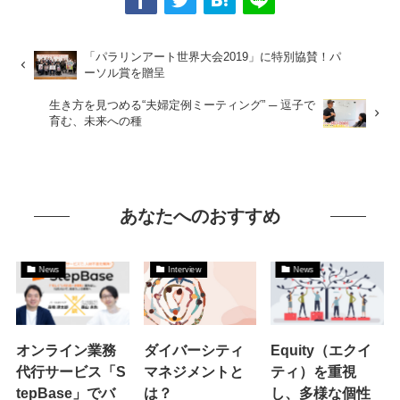
「パラリンアート世界大会2019」に特別協賛！パ
ーソル賞を贈呈
生き方を見つめる“夫婦定例ミーティング” ─ 逗子で
育む、未来への種
あなたへのおすすめ
News
Interview
News
オンライン業務
ダイバーシティ
Equity（エクイ
代行サービス「S
マネジメントと
ティ）を重視
tepBase」でバ
は？
し、多様な個性