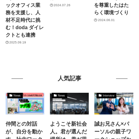
ックオフィス業
を尊重したはた
2024.07.26
務を支援し、人
らく環境づくり
材不足時代に挑
2024.06.01
む！doda ダイレ
クトとも連携
2025.09.19
人気記事
News
News
Interview
仲間との対話
ようこそ新社会
誠お兄さん×パ
が、自分を動か
人。君が選んだ
ーソルの親子ワ