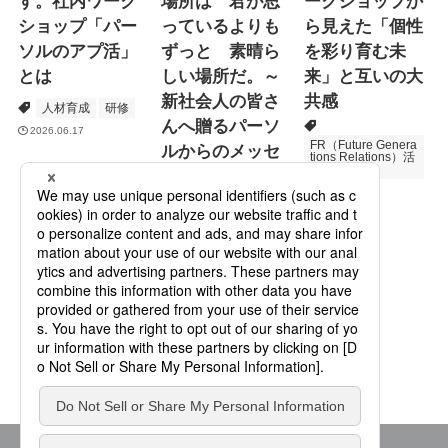
す。社内ワーク
場所は 君が思
ークショップか
ショップ「パー
っているよりも
ら見えた「個性
ソルのアプ活」
ずっと 素晴ら
を彩り育む未
とは
しい場所だ。～
来」と互いの大
新社会人の皆さ
共感
人材育成
研修
んへ贈るパーソ
2026.06.17
FR（Future Genera
ルからのメッセ
tions Relations）活
動
ージ
次世代育成
2026.06.16
Specialized Servic
es
プロモーション
2026.05.19