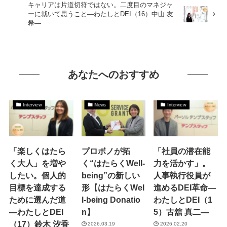
キャリアは片道切符ではない。二度目のマネジャ
ーに就いて思うこと―わたしとDEI（16）中山 友
希―
あなたへのおすすめ
Interview
News
Interview
「楽しくはたら
プロボノが拓
「社員の潜在能
く大人」を増や
く“はたらくWell-
力を活かす」。
したい。個人的
being”の新しい
人事執行役員が
目標を達成する
形【はたらくWel
進めるDEI革命―
ために選んだ道
l-being Donatio
わたしとDEI（1
―わたしとDEI
n】
5）古舘 真二―
（17）鈴木 汐香
2026.03.19
2026.02.20