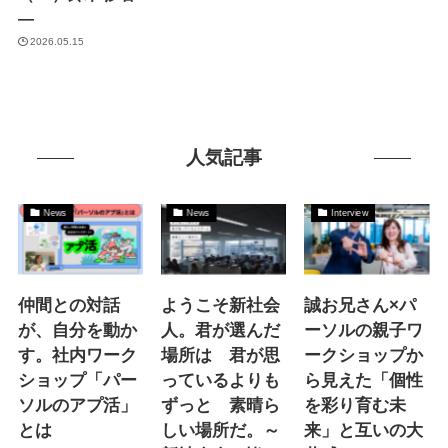
―
2026.05.15
人気記事
News
News
Interview
仲間との対話
ようこそ新社会
誠お兄さん×パ
が、自分を動か
人。君が選んだ
ーソルの親子ワ
す。社内ワーク
場所は 君が思
ークショップか
ショップ「パー
っているよりも
ら見えた「個性
ソルのアプ活」
ずっと 素晴ら
を彩り育む未
とは
しい場所だ。～
来」と互いの大