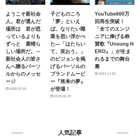
ようこそ新社会
子どものころ
YouTube600万
人。君が選んだ
「夢」といえ
回再生突破！
場所は 君が思
ば、なりたい職
「全てのエンジ
っているよりも
業を思い浮かべ
ニアに捧げる称
ずっと 素晴ら
た―「はたらい
賛歌『Unsung H
しい場所だ。～
て、笑おう。」
ERO』」が生ま
新社会人の皆さ
のビジョンを掲
れるまでの舞台
んへ贈るパーソ
げるパーソルの
裏
ルからのメッセ
ブランドムービ
2024.12.25
ージ
ー『将来の夢』
が登場！
2026.05.19
2025.08.15
人気記事