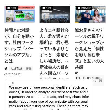
News
News
Interview
仲間との対話
ようこそ新社会
誠お兄さん×パ
が、自分を動か
人。君が選んだ
ーソルの親子ワ
す。社内ワーク
場所は 君が思
ークショップか
ショップ「パー
っているよりも
ら見えた「個性
ソルのアプ活」
ずっと 素晴ら
を彩り育む未
とは
しい場所だ。～
来」と互いの大
新社会人の皆さ
共感
人材育成
研修
んへ贈るパーソ
2026.06.17
FR（Future Genera
ルからのメッセ
tions Relations）活
動
ージ
次世代育成
プロモーション
2026.06.16
Specialized Servic
es
2026.05.19