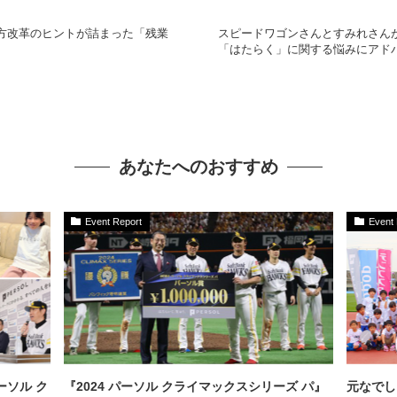
方改革のヒントが詰まった「残業
スピードワゴンさんとすみれさん
「はたらく」に関する悩みにアド
あなたへのおすすめ
Event Report
Event 
ーソル ク
『2024 パーソル クライマックスシリーズ パ』
元なでし