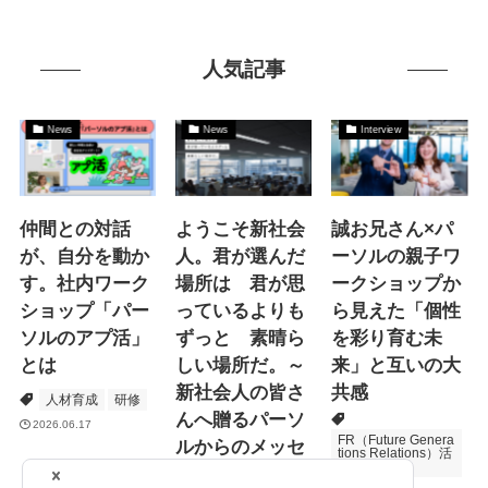
人気記事
News
News
Interview
仲間との対話
ようこそ新社会
誠お兄さん×パ
が、自分を動か
人。君が選んだ
ーソルの親子ワ
す。社内ワーク
場所は 君が思
ークショップか
ショップ「パー
っているよりも
ら見えた「個性
ソルのアプ活」
ずっと 素晴ら
を彩り育む未
とは
しい場所だ。～
来」と互いの大
新社会人の皆さ
共感
人材育成
研修
んへ贈るパーソ
2026.06.17
FR（Future Genera
ルからのメッセ
tions Relations）活
動
ージ