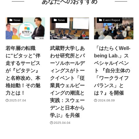
あなたへのおすすめ
News
News
Event Report
若年層の転職
武蔵野大学しあ
「はたらくWell-
に“ピタッと”伴
わせ研究所とパ
being Lab.」ス
走するサービス
ーソルホールデ
ペシャルイベン
が『ピタテン』
ィングスがトー
ト 『自分主体の
と名称改め、本
クイベント「従
「ワークライフ
格始動！その魅
業員ウェルビー
バランス」と
力とは！
イングの潮流と
は？』を開催
実践：スウェー
2025.07.04
2024.08.09
デンと日本から
学ぶ」を共催
2025.04.04