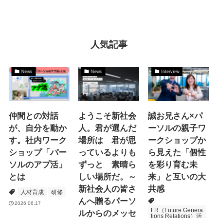
人気記事
News
News
Interview
仲間との対話
ようこそ新社会
誠お兄さん×パ
が、自分を動か
人。君が選んだ
ーソルの親子ワ
す。社内ワーク
場所は 君が思
ークショップか
ショップ「パー
っているよりも
ら見えた「個性
ソルのアプ活」
ずっと 素晴ら
を彩り育む未
とは
しい場所だ。～
来」と互いの大
新社会人の皆さ
共感
人材育成
研修
んへ贈るパーソ
2026.06.17
FR（Future Genera
ルからのメッセ
tions Relations）活