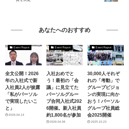
あなたへのおすすめ
Event Report
Event Report
Event Report
全文公開！2026
入社おめでと
30,000人それぞ
年の入社式で新
う！最初の「会
れの「考動」で
入社員2人が披露
議」に見立てた
グループビジョ
「私がパーソル
パーソルグルー
ンの実現に向か
で実現したいこ
プ合同入社式202
おう！パーソル
と」
6開催。新入社員
グループ社員総
約1,800名が参加
会2025開催
2026.04.13
2026.04.06
2025.10.23