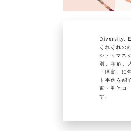
Diversit
それぞれの
シティマネ
別、年齢、
「障害」に
ト事例を紹
東・甲信コ
す。