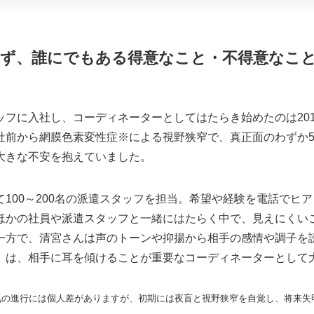
ず、誰にでもある得意なこと・不得意なこ
ッフに入社し、コーディネーターとしてはたらき始めたのは20
社前から網膜色素変性症※による視野狭窄で、真正面のわずか
大きな不安を抱えていました。
100～200名の派遣スタッフを担当。希望や経験を電話でヒ
ほかの社員や派遣スタッフと一緒にはたらく中で、見えにくい
一方で、清宮さんは声のトーンや抑揚から相手の感情や調子を
」は、相手に耳を傾けることが重要なコーディネーターとして
気の進行には個人差がありますが、初期には夜盲と視野狭窄を自覚し、将来失