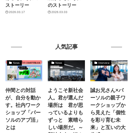
ストーリー
のストーリー
2026.03.17
2026.03.03
人気記事
News
News
Interview
仲間との対話
ようこそ新社会
誠お兄さん×パ
が、自分を動か
人。君が選んだ
ーソルの親子ワ
す。社内ワーク
場所は 君が思
ークショップか
ショップ「パー
っているよりも
ら見えた「個性
ソルのアプ活」
ずっと 素晴ら
を彩り育む未
とは
しい場所だ。～
来」と互いの大