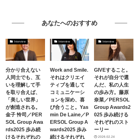
あなたへのおすすめ
Interview
Interview
Interview
分かり合えない
Work and Smile.
GIVEすること。
人同士でも、互
それはクリエイ
それが自分で選
いを理解して手
ティブを通して
んだ、私の人生
を取り合えば、
コミュニケーシ
の歩み方。藤原
「美しい世界」
ョンを深め、喜
奈菜／PERSOL
が創造される。
び合うこと。Yas
Group Awards2
金子 怜司／PER
min De Laine／P
025 歩み続ける
SOL Group Awa
ERSOL Group A
それぞれのスト
rds2025 歩み続
wards2025 歩み
ーリー
けるそれぞれの
続けるそれぞれ
2026.02.24