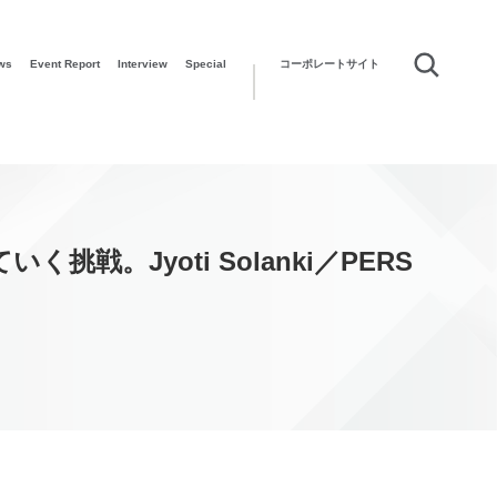
ws
Event Report
Interview
Special
コーポレートサイト
Jyoti Solanki／PERS