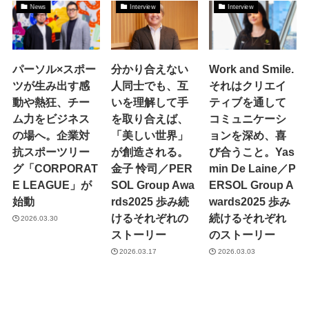
News
Interview
Interview
パーソル×スポー
分かり合えない
Work and Smile.
ツが生み出す感
人同士でも、互
それはクリエイ
動や熱狂、チー
いを理解して手
ティブを通して
ム力をビジネス
を取り合えば、
コミュニケーシ
の場へ。企業対
「美しい世界」
ョンを深め、喜
抗スポーツリー
が創造される。
び合うこと。Yas
グ「CORPORAT
金子 怜司／PER
min De Laine／P
E LEAGUE」が
SOL Group Awa
ERSOL Group A
始動
rds2025 歩み続
wards2025 歩み
けるそれぞれの
続けるそれぞれ
2026.03.30
ストーリー
のストーリー
2026.03.17
2026.03.03