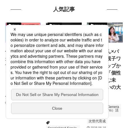
人気記事
News
News
Interview
仲間との対話
ようこそ新社会
誠お兄さん×パ
が、自分を動か
人。君が選んだ
ーソルの親子ワ
す。社内ワーク
場所は 君が思
ークショップか
ショップ「パー
っているよりも
ら見えた「個性
ソルのアプ活」
ずっと 素晴ら
を彩り育む未
とは
しい場所だ。～
来」と互いの大
新社会人の皆さ
共感
人材育成
研修
んへ贈るパーソ
2026.06.17
FR（Future Genera
ルからのメッセ
tions Relations）活
動
ージ
次世代育成
2026.06.16