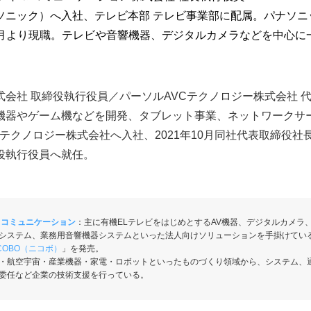
ソニック）へ入社、テレビ本部 テレビ事業部に配属。パナソニ
年4月より現職。テレビや音響機器、デジタルカメラなどを中心に
会社 取締役執行役員／パーソルAVCテクノロジー株式会社 
機器やゲーム機などを開発、タブレット事業、ネットワークサ
VCテクノロジー株式会社へ入社、2021年10月同社代表取締役社
役執行役員へ就任。
＆コミュニケーション
：主に有機ELテレビをはじめとするAV機器、デジタルカメラ
システム、業務用音響機器システムといった法人向けソリューションを手掛けている。
ICOBO（ニコボ）
」を発売。
・航空宇宙・産業機器・家電・ロボットといったものづくり領域から、システム、通
委任など企業の技術支援を行っている。