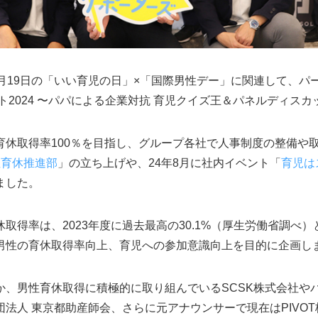
月19日の「いい育児の日」×「国際男性デー」に関連して、パ
ト2024 〜パパによる企業対抗 育児クイズ王＆パネルディス
休取得率100％を目指し、グループ各社で人事制度の整備や取り
性育休推進部
」の立ち上げや、24年8月に社内イベント「
育児は
ました。
取得率は、2023年度に過去最高の30.1%（厚生労働省調べ
男性の育休取得率向上、育児への参加意識向上を目的に企画し
、男性育休取得に積極的に取り組んでいるSCSK株式会社や
法人 東京都助産師会、さらに元アナウンサーで現在はPIVO