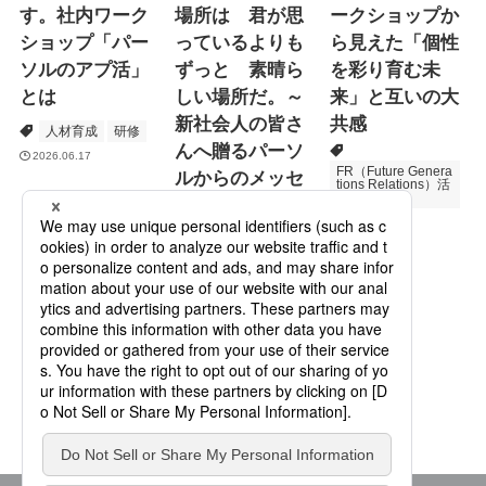
す。社内ワーク
場所は 君が思
ークショップか
ショップ「パー
っているよりも
ら見えた「個性
ソルのアプ活」
ずっと 素晴ら
を彩り育む未
とは
しい場所だ。～
来」と互いの大
新社会人の皆さ
共感
人材育成
研修
んへ贈るパーソ
2026.06.17
FR（Future Genera
ルからのメッセ
tions Relations）活
動
ージ
次世代育成
2026.06.16
Specialized Servic
es
プロモーション
2026.05.19