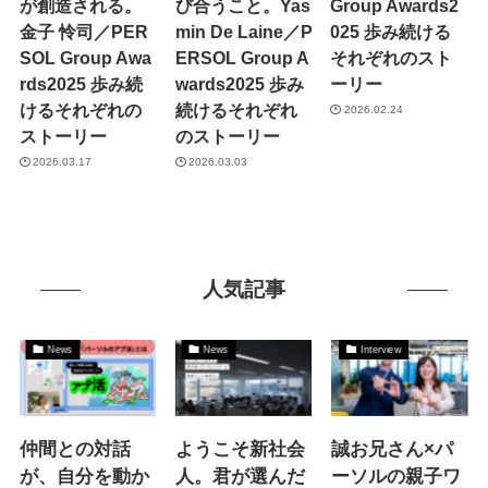
が創造される。
び合うこと。Yas
Group Awards2
金子 怜司／PER
min De Laine／P
025 歩み続ける
SOL Group Awa
ERSOL Group A
それぞれのスト
rds2025 歩み続
wards2025 歩み
ーリー
けるそれぞれの
続けるそれぞれ
2026.02.24
ストーリー
のストーリー
2026.03.17
2026.03.03
人気記事
News
News
Interview
仲間との対話
ようこそ新社会
誠お兄さん×パ
が、自分を動か
人。君が選んだ
ーソルの親子ワ