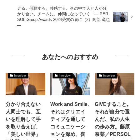
走る。傾聴する。共感する。その中で人と人が分
かり合い、チームに、仲間になっていく ― PER
SOL Group Awards 2024受賞の裏に（2）阿部 竜也
―
あなたへのおすすめ
Interview
Interview
Interview
分かり合えない
Work and Smile.
GIVEすること。
人同士でも、互
それはクリエイ
それが自分で選
いを理解して手
ティブを通して
んだ、私の人生
を取り合えば、
コミュニケーシ
の歩み方。藤原
「美しい世界」
ョンを深め、喜
奈菜／PERSOL