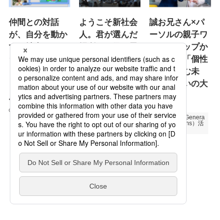
仲間との対話
ようこそ新社会
誠お兄さん×パ
が、自分を動か
人。君が選んだ
ーソルの親子ワ
す。社内ワーク
場所は 君が思
ークショップか
ショップ「パー
っているよりも
ら見えた「個性
ソルのアプ活」
ずっと 素晴ら
を彩り育む未
とは
しい場所だ。～
来」と互いの大
新社会人の皆さ
共感
人材育成
研修
んへ贈るパーソ
2026.06.17
FR（Future Genera
ルからのメッセ
tions Relations）活
動
ージ
次世代育成
プロモーション
2026.06.16
Specialized Servic
es
2026.05.19