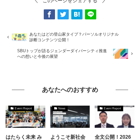
このページをシェアする
あなたはどの登山家タイプ？パーソルオリジナル
診断コンテンツ公開！
SBUトップが語るジェンダーダイバーシティ推進
への想いと今後の展望
あなたへのおすすめ
Event Report
News
Event Report
はたらく未来 み
ようこそ新社会
全文公開！2026