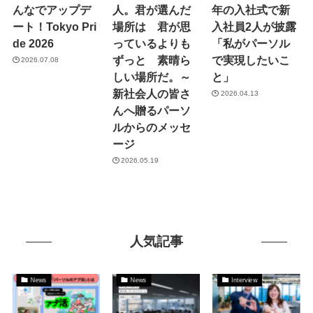
んなでアップデ
人。君が選んだ
年の入社式で新
ート！Tokyo Pri
場所は 君が思
入社員2人が披露
de 2026
っているよりも
「私がパーソル
ずっと 素晴ら
で実現したいこ
2026.07.08
しい場所だ。～
と」
新社会人の皆さ
2026.04.13
んへ贈るパーソ
ルからのメッセ
ージ
2026.05.19
人気記事
News
News
Interview