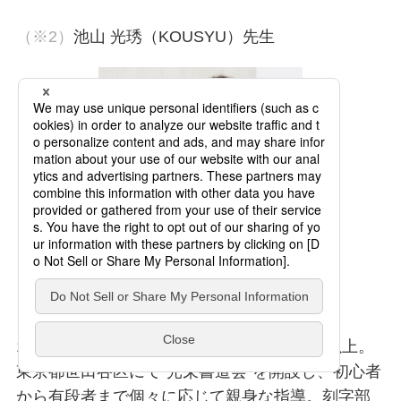
（※2）
池山 光琇（KOUSYU）先生
13才より書道を始め、書道歴、刻字歴40年以上。
東京都世田谷区にて”光栄書道会”を開設し、初心者
から有段者まで個々に応じて親身な指導。刻字部