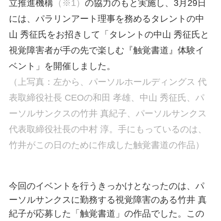
立推進機構
（※1）
の協力のもと実施し、3月29日
には、パラリンアート理事を務めるタレントの中
山 秀征氏をお招きして「タレントの中山 秀征氏と
視覚障害者が手の先で楽しむ『触覚書道』体験イ
ベント」を開催しました。
（上写真：左から、パーソルホールディングス 代
表取締役社長 CEOの和田 孝雄、中山 秀征氏、パ
ーソルサンクスの竹井 真紀子、パーソルサンクス
代表取締役社長の中村 淳。手にもっているのは、
竹井がこの日のために作成した触覚書道の作品）
今回のイベントを行うきっかけとなったのは、パ
ーソルサンクスに勤務する視覚障害のある竹井 真
紀子が応募した「触覚書道」の作品でした。この