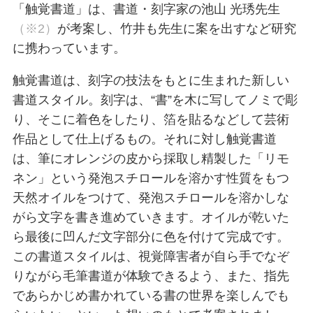
「触覚書道」は、書道・刻字家の池山 光琇先生
（※2）
が考案し、竹井も先生に案を出すなど研究
に携わっています。
触覚書道は、刻字の技法をもとに生まれた新しい
書道スタイル。刻字は、“書”を木に写してノミで彫
り、そこに着色をしたり、箔を貼るなどして芸術
作品として仕上げるもの。それに対し触覚書道
は、筆にオレンジの皮から採取し精製した「リモ
ネン」という発泡スチロールを溶かす性質をもつ
天然オイルをつけて、発泡スチロールを溶かしな
がら文字を書き進めていきます。オイルが乾いた
ら最後に凹んだ文字部分に色を付けて完成です。
この書道スタイルは、視覚障害者が自ら手でなぞ
りながら毛筆書道が体験できるよう、また、指先
であらかじめ書かれている書の世界を楽しんでも