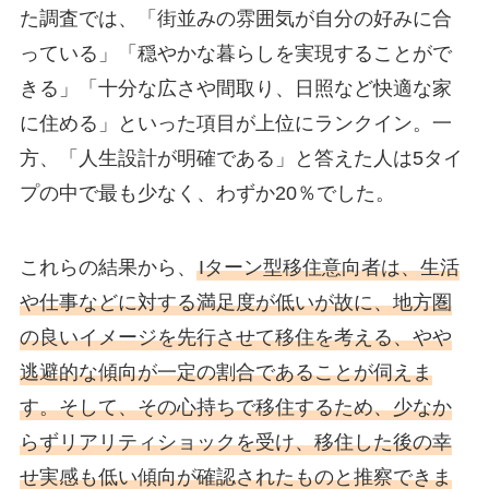
た調査では、「街並みの雰囲気が自分の好みに合
っている」「穏やかな暮らしを実現することがで
きる」「十分な広さや間取り、日照など快適な家
に住める」といった項目が上位にランクイン。一
方、「人生設計が明確である」と答えた人は5タイ
プの中で最も少なく、わずか20％でした。
これらの結果から、
Iターン型移住意向者は、生活
や仕事などに対する満足度が低いが故に、地方圏
の良いイメージを先行させて移住を考える、やや
逃避的な傾向が一定の割合であることが伺えま
す。そして、その心持ちで移住するため、少なか
らずリアリティショックを受け、移住した後の幸
せ実感も低い傾向が確認されたものと推察できま