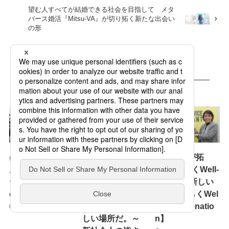
望む人すべてが結婚できる社会を目指して メタ
バース婚活『Mitsu-VA』が切り拓く新たな出会い
の形
あなたへのおすすめ
Event Report
News
News
はたらく未来 み
ようこそ新社会
プロボノが拓
んなでアップデ
人。君が選んだ
く“はたらくWell-
ート！Tokyo Pri
場所は 君が思
being”の新しい
de 2026
っているよりも
形【はたらくWel
ずっと 素晴ら
l-being Donatio
2026.07.08
しい場所だ。～
n】