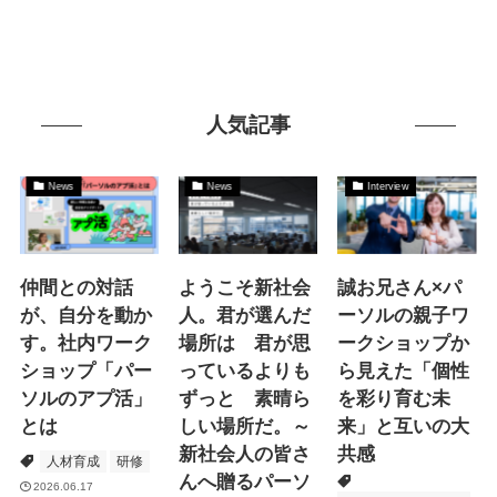
人気記事
News
News
Interview
仲間との対話
ようこそ新社会
誠お兄さん×パ
が、自分を動か
人。君が選んだ
ーソルの親子ワ
す。社内ワーク
場所は 君が思
ークショップか
ショップ「パー
っているよりも
ら見えた「個性
ソルのアプ活」
ずっと 素晴ら
を彩り育む未
とは
しい場所だ。～
来」と互いの大
新社会人の皆さ
共感
人材育成
研修
んへ贈るパーソ
2026.06.17