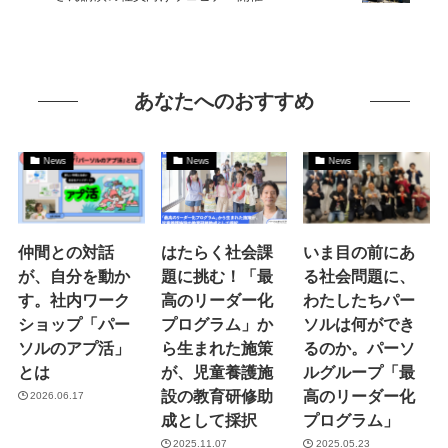
あなたへのおすすめ
News
News
News
仲間との対話
はたらく社会課
いま目の前にあ
が、自分を動か
題に挑む！「最
る社会問題に、
す。社内ワーク
高のリーダー化
わたしたちパー
ショップ「パー
プログラム」か
ソルは何ができ
ソルのアプ活」
ら生まれた施策
るのか。パーソ
とは
が、児童養護施
ルグループ「最
設の教育研修助
高のリーダー化
2026.06.17
成として採択
プログラム」
2025.11.07
2025.05.23