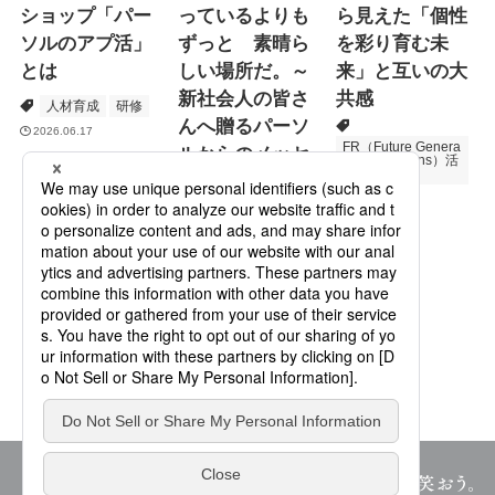
ショップ「パー
っているよりも
ら見えた「個性
ソルのアプ活」
ずっと 素晴ら
を彩り育む未
とは
しい場所だ。～
来」と互いの大
新社会人の皆さ
共感
人材育成
研修
んへ贈るパーソ
2026.06.17
FR（Future Genera
ルからのメッセ
tions Relations）活
動
ージ
次世代育成
プロモーション
2026.06.16
Specialized Servic
es
2026.05.19