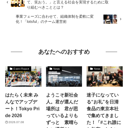
て、笑おう。」と言える社会を実現するために取
り組むべきこととは？
事業フェーズに合わせて、組織体制を柔軟に変
化！「lotsful」のチーム運営術
あなたへのおすすめ
Event Report
News
News
はたらく未来 み
ようこそ新社会
迷子になってい
んなでアップデ
人。君が選んだ
る“お礼”を日清
ート！Tokyo Pri
場所は 君が思
食品の東京本社
de 2026
っているよりも
で集めてきまし
ずっと 素晴ら
た！「#これ誰に
2026.07.08