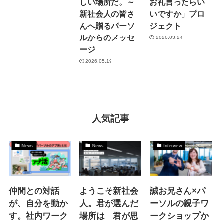
しい場所だ。～
お礼言ったらい
新社会人の皆さ
いですか」プロ
んへ贈るパーソ
ジェクト
ルからのメッセ
2026.03.24
ージ
2026.05.19
人気記事
News
News
Interview
仲間との対話
ようこそ新社会
誠お兄さん×パ
が、自分を動か
人。君が選んだ
ーソルの親子ワ
す。社内ワーク
場所は 君が思
ークショップか