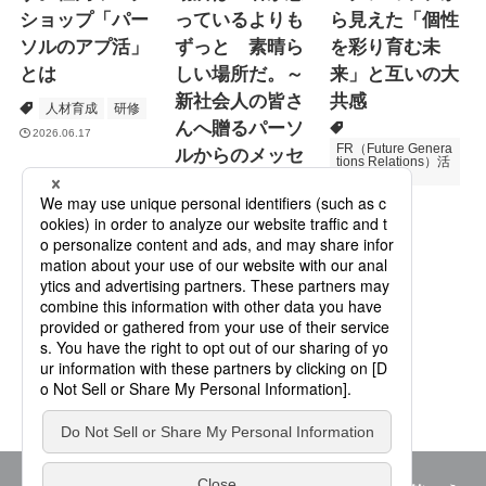
ショップ「パー
っているよりも
ら見えた「個性
ソルのアプ活」
ずっと 素晴ら
を彩り育む未
とは
しい場所だ。～
来」と互いの大
新社会人の皆さ
共感
人材育成
研修
んへ贈るパーソ
2026.06.17
FR（Future Genera
ルからのメッセ
tions Relations）活
動
ージ
次世代育成
2026.06.16
Specialized Servic
es
プロモーション
2026.05.19