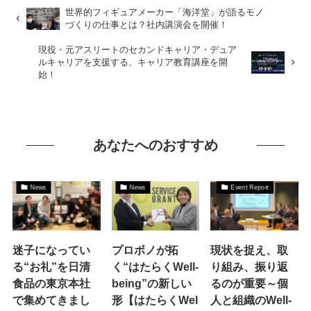
世界的フィギュアメーカー「海洋堂」が語るモノ
づくりの仕事とは？社内講演会を開催！
現役・元アスリートのセカンドキャリア・デュア
ルキャリアを支援する、キャリア教育講座を開
始！
あなたへのおすすめ
News
News
Event Report
迷子になってい
プロボノが拓
現状を捉え、取
る“お礼”を日清
く“はたらくWell-
り組み、振り返
食品の東京本社
being”の新しい
るのが重要～個
で集めてきまし
形【はたらくWel
人と組織のWell-