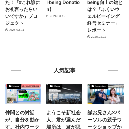
た！「#これ誰に
l-being Donatio
being向上の鍵と
お礼言ったらい
n】
は？「ふくいウ
いですか」プロ
ェルビーイング
2026.03.19
ジェクト
経営セミナー」
レポート
2026.03.24
2026.02.13
人気記事
News
News
Interview
仲間との対話
ようこそ新社会
誠お兄さん×パ
が、自分を動か
人。君が選んだ
ーソルの親子ワ
す。社内ワーク
場所は 君が思
ークショップか