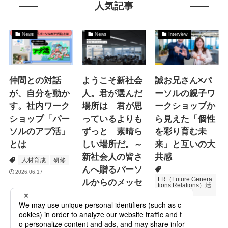
人気記事
News
News
Interview
仲間との対話
ようこそ新社会
誠お兄さん×パ
が、自分を動か
人。君が選んだ
ーソルの親子ワ
す。社内ワーク
場所は 君が思
ークショップか
ショップ「パー
っているよりも
ら見えた「個性
ソルのアプ活」
ずっと 素晴ら
を彩り育む未
とは
しい場所だ。～
来」と互いの大
新社会人の皆さ
共感
人材育成
研修
んへ贈るパーソ
2026.06.17
FR（Future Genera
ルからのメッセ
tions Relations）活
動
ージ
次世代育成
2026.06.16
Specialized Servic
es