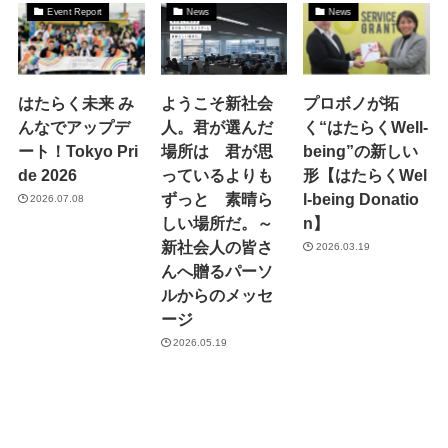
Event Report
News
News
はたらく未来 み
ようこそ新社会
プロボノが拓
んなでアップデ
人。君が選んだ
く“はたらくWell-
ート！Tokyo Pri
場所は 君が思
being”の新しい
de 2026
っているよりも
形【はたらくWel
ずっと 素晴ら
l-being Donatio
2026.07.08
しい場所だ。～
n】
新社会人の皆さ
2026.03.19
んへ贈るパーソ
ルからのメッセ
ージ
2026.05.19