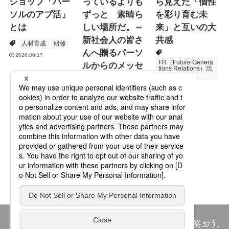
ショップ「パー
っているよりも
ら見えた「個性
ソルのアプ活」
ずっと 素晴ら
を彩り育む未
とは
しい場所だ。～
来」と互いの大
新社会人の皆さ
共感
人材育成
研修
んへ贈るパーソ
2026.06.17
FR（Future Genera
ルからのメッセ
tions Relations）活
動
ージ
次世代育成
2026.06.16
Specialized Servic
es
プロモーション
2026.05.19