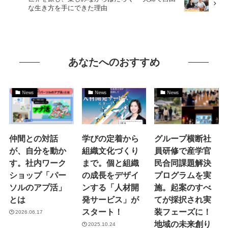
な生き方を手にできた理由
あなたへのおすすめ
News
News
News
仲間との対話
学びの定着から
グループ横断社
が、自分を動か
組織文化づくり
員研修で産学官
す。社内ワーク
まで。個と組織
民合同課題解決
ショップ「パー
の成長をデザイ
プログラムを実
ソルのアプ活」
ンする「人材開
施。起案のすべ
とは
発サービス」が
てが採択され実
スタート！
装フェーズに！
2026.06.17
地域の未来創り
2025.10.24