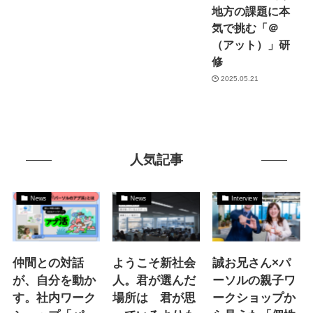
地方の課題に本
気で挑む「＠
（アット）」研
修
2025.05.21
人気記事
News
News
Interview
仲間との対話
ようこそ新社会
誠お兄さん×パ
が、自分を動か
人。君が選んだ
ーソルの親子ワ
す。社内ワーク
場所は 君が思
ークショップか