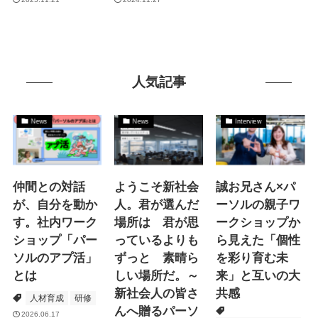
人気記事
News
News
Interview
仲間との対話
ようこそ新社会
誠お兄さん×パ
が、自分を動か
人。君が選んだ
ーソルの親子ワ
す。社内ワーク
場所は 君が思
ークショップか
ショップ「パー
っているよりも
ら見えた「個性
ソルのアプ活」
ずっと 素晴ら
を彩り育む未
とは
しい場所だ。～
来」と互いの大
新社会人の皆さ
共感
人材育成
研修
んへ贈るパーソ
2026.06.17