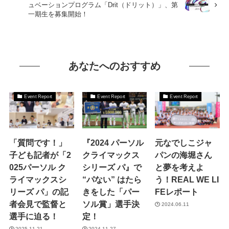
ュベーションプログラム「Drit（ドリット）」、第
一期生を募集開始！
あなたへのおすすめ
Event Report
Event Report
Event Report
「質問です！」
『2024 パーソル
元なでしこジャ
子ども記者が「2
クライマックス
パンの海堀さん
025パーソル ク
シリーズ パ』で
と夢を考えよ
ライマックスシ
“パない” はたら
う！REAL WE LI
リーズ パ」の記
きをした「パー
FEレポート
者会見で監督と
ソル賞」選手決
2024.06.11
選手に迫る！
定！
2025.11.21
2024.11.27