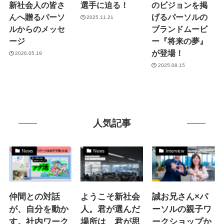
新社会人の皆さ
選手に迫る！
のビジョンを掲
んへ贈るパーソ
げるパーソルの
2025.11.21
ルからのメッセ
ブランドムービ
ージ
ー『将来の夢』
が登場！
2026.05.19
2025.08.15
人気記事
News
News
Interview
仲間との対話
ようこそ新社会
誠お兄さん×パ
が、自分を動か
人。君が選んだ
ーソルの親子ワ
す。社内ワーク
場所は 君が思
ークショップか