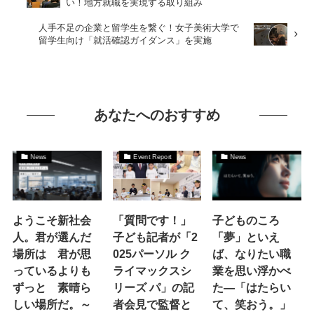
い！地方就職を実現する取り組み
人手不足の企業と留学生を繋ぐ！女子美術大学で
留学生向け「就活確認ガイダンス」を実施
あなたへのおすすめ
News
Event Report
News
ようこそ新社会
「質問です！」
子どものころ
人。君が選んだ
子ども記者が「2
「夢」といえ
場所は 君が思
025パーソル ク
ば、なりたい職
っているよりも
ライマックスシ
業を思い浮かべ
ずっと 素晴ら
リーズ パ」の記
た―「はたらい
しい場所だ。～
者会見で監督と
て、笑おう。」