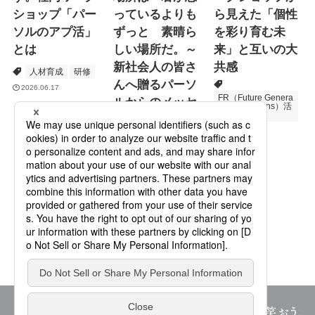
ショップ「パー
っているよりも
ら見えた「個性
ソルのアプ活」
ずっと 素晴ら
を彩り育む未
とは
しい場所だ。～
来」と互いの大
新社会人の皆さ
共感
人材育成
研修
んへ贈るパーソ
2026.06.17
FR（Future Genera
ルからのメッセ
tions Relations）活
動
ージ
次世代育成
プロモーション
2026.06.16
Specialized Servic
es
2026.05.19