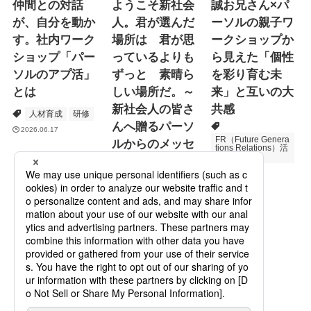
仲間との対話
ようこそ新社会
誠お兄さん×パ
が、自分を動か
人。君が選んだ
ーソルの親子ワ
す。社内ワーク
場所は 君が思
ークショップか
ショップ「パー
っているよりも
ら見えた「個性
ソルのアプ活」
ずっと 素晴ら
を彩り育む未
とは
しい場所だ。～
来」と互いの大
新社会人の皆さ
共感
人材育成
研修
んへ贈るパーソ
2026.06.17
FR（Future Genera
ルからのメッセ
tions Relations）活
動
ージ
次世代育成
2026.06.16
Specialized Servic
es
プロモーション
2026.05.19