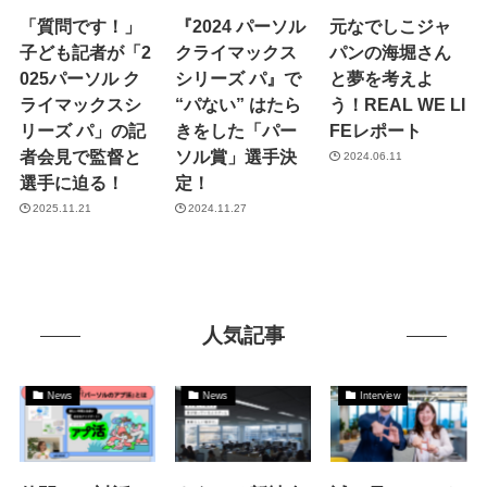
「質問です！」
『2024 パーソル
元なでしこジャ
子ども記者が「2
クライマックス
パンの海堀さん
025パーソル ク
シリーズ パ』で
と夢を考えよ
ライマックスシ
“パない” はたら
う！REAL WE LI
リーズ パ」の記
きをした「パー
FEレポート
者会見で監督と
ソル賞」選手決
2024.06.11
選手に迫る！
定！
2025.11.21
2024.11.27
人気記事
News
News
Interview