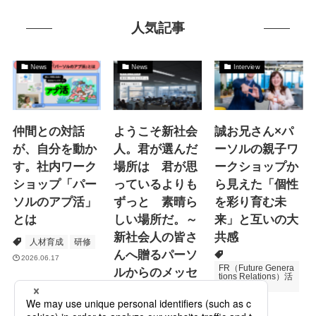
人気記事
News
News
Interview
仲間との対話
ようこそ新社会
誠お兄さん×パ
が、自分を動か
人。君が選んだ
ーソルの親子ワ
す。社内ワーク
場所は 君が思
ークショップか
ショップ「パー
っているよりも
ら見えた「個性
ソルのアプ活」
ずっと 素晴ら
を彩り育む未
とは
しい場所だ。～
来」と互いの大
新社会人の皆さ
共感
人材育成
研修
んへ贈るパーソ
2026.06.17
FR（Future Genera
ルからのメッセ
tions Relations）活
動
ージ
次世代育成