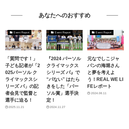
あなたへのおすすめ
Event Report
Event Report
Event Report
「質問です！」
『2024 パーソル
元なでしこジャ
子ども記者が「2
クライマックス
パンの海堀さん
025パーソル ク
シリーズ パ』で
と夢を考えよ
ライマックスシ
“パない” はたら
う！REAL WE LI
リーズ パ」の記
きをした「パー
FEレポート
者会見で監督と
ソル賞」選手決
2024.06.11
選手に迫る！
定！
2025.11.21
2024.11.27