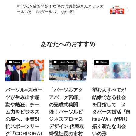
新TV-CM放映開始！女優の浜辺美波さんとアンガ
ールズが「anガールズ」を結成?!
あなたへのおすすめ
News
Event Report
News
パーソル×スポー
「パーソルアク
望む人すべてが
ツが生み出す感
アパーク宮崎」
結婚できる社会
動や熱狂、チー
の完成式典開
を目指して メ
ム力をビジネス
催！パーソルビ
タバース婚活『M
の場へ。企業対
ジネスプロセス
itsu-VA』が切り
抗スポーツリー
デザイン 代表取
拓く新たな出会
グ「CORPORAT
締役社長の市村
いの形