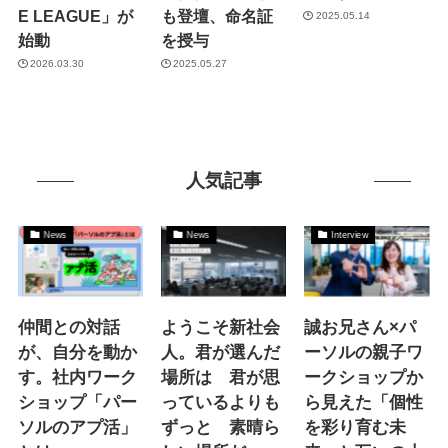
E LEAGUE」が
も登壇、命名証
2025.05.14
始動
を授与
2026.03.30
2025.05.27
人気記事
News
News
Interview
仲間との対話
ようこそ新社会
誠お兄さん×パ
が、自分を動か
人。君が選んだ
ーソルの親子ワ
す。社内ワーク
場所は 君が思
ークショップか
ショップ「パー
っているよりも
ら見えた「個性
ソルのアプ活」
ずっと 素晴ら
を彩り育む未