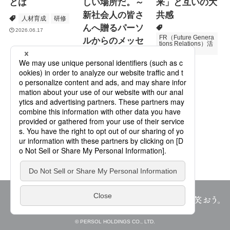
とは
しい場所だ。～
来」と互いの大
新社会人の皆さ
共感
人材育成
研修
んへ贈るパーソ
2026.06.17
FR（Future Genera
ルからのメッセ
tions Relations）活
動
ージ
次世代育成
2026.06.16
Specialized Servic
es
プロモーション
2026.05.19
© PERSOL HOLDINGS CO., LTD.