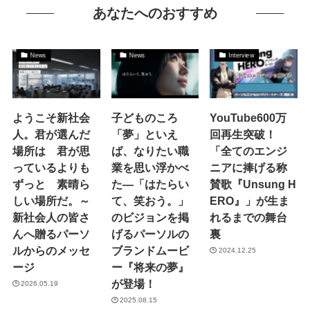
あなたへのおすすめ
News
News
Interview
ようこそ新社会
子どものころ
YouTube600万
人。君が選んだ
「夢」といえ
回再生突破！
場所は 君が思
ば、なりたい職
「全てのエンジ
っているよりも
業を思い浮かべ
ニアに捧げる称
ずっと 素晴ら
た―「はたらい
賛歌『Unsung H
しい場所だ。～
て、笑おう。」
ERO』」が生ま
新社会人の皆さ
のビジョンを掲
れるまでの舞台
んへ贈るパーソ
げるパーソルの
裏
ルからのメッセ
ブランドムービ
2024.12.25
ージ
ー『将来の夢』
が登場！
2026.05.19
2025.08.15