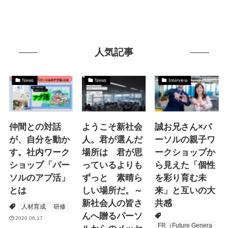
人気記事
News
News
Interview
仲間との対話
ようこそ新社会
誠お兄さん×パ
が、自分を動か
人。君が選んだ
ーソルの親子ワ
す。社内ワーク
場所は 君が思
ークショップか
ショップ「パー
っているよりも
ら見えた「個性
ソルのアプ活」
ずっと 素晴ら
を彩り育む未
とは
しい場所だ。～
来」と互いの大
新社会人の皆さ
共感
人材育成
研修
んへ贈るパーソ
2026.06.17
FR（Future Genera