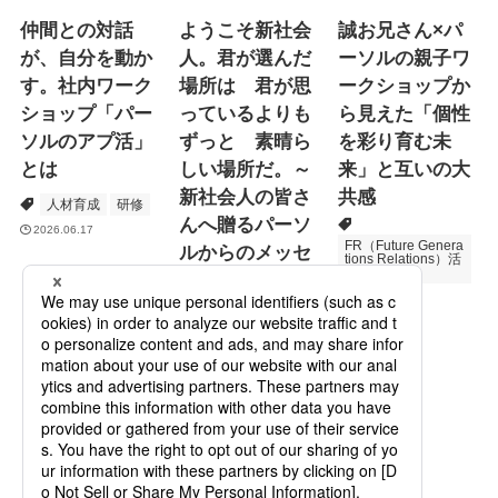
仲間との対話
ようこそ新社会
誠お兄さん×パ
が、自分を動か
人。君が選んだ
ーソルの親子ワ
す。社内ワーク
場所は 君が思
ークショップか
ショップ「パー
っているよりも
ら見えた「個性
ソルのアプ活」
ずっと 素晴ら
を彩り育む未
とは
しい場所だ。～
来」と互いの大
新社会人の皆さ
共感
人材育成
研修
んへ贈るパーソ
2026.06.17
FR（Future Genera
ルからのメッセ
tions Relations）活
動
ージ
次世代育成
2026.06.16
Specialized Servic
es
プロモーション
2026.05.19