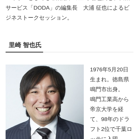
サービス「DODA」の編集長 大浦 征也によるビ
ジネストークセッション。
里崎 智也氏
1976年5月20日
生まれ。徳島県
鳴門市出身。
鳴門工業高から
帝京大学を経
て、98年のドラ
フト2位で千葉ロ