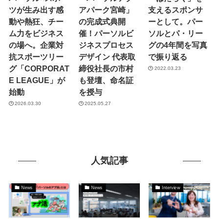
ツが生み出す感
アパーク宮崎」
支えるスポンサ
動や熱狂、チー
の完成式典開
ーとして。パー
ム力をビジネス
催！パーソルビ
ソルとパ・リー
の場へ。企業対
ジネスプロセス
グの4年間を写真
抗スポーツリー
デザイン 代表取
で振り返る
グ「CORPORAT
締役社長の市村
2022.03.23
E LEAGUE」が
も登壇、命名証
始動
を授与
2026.03.30
2025.05.27
人気記事
News
News
Interview