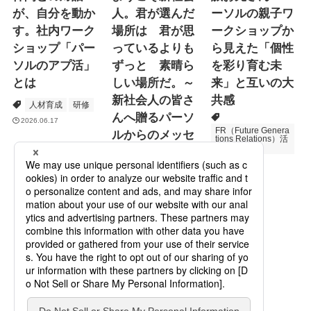
が、自分を動か
人。君が選んだ
ーソルの親子ワ
す。社内ワーク
場所は 君が思
ークショップか
ショップ「パー
っているよりも
ら見えた「個性
ソルのアプ活」
ずっと 素晴ら
を彩り育む未
とは
しい場所だ。～
来」と互いの大
新社会人の皆さ
共感
人材育成
研修
んへ贈るパーソ
2026.06.17
FR（Future Genera
ルからのメッセ
tions Relations）活
動
ージ
次世代育成
2026.06.16
Specialized Servic
es
プロモーション
2026.05.19