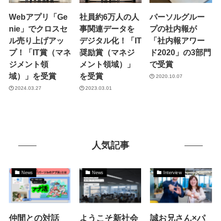
Webアプリ「Ge
社員約6万人の人
パーソルグルー
nie」でクロスセ
事関連データを
プの社内報が
ル売り上げアッ
デジタル化！「IT
「社内報アワー
プ！「IT賞（マネ
奨励賞（マネジ
ド2020」の3部門
ジメント領
メント領域）」
で受賞
域）」を受賞
を受賞
2020.10.07
2024.03.27
2023.03.01
人気記事
News
News
Interview
仲間との対話
ようこそ新社会
誠お兄さん×パ