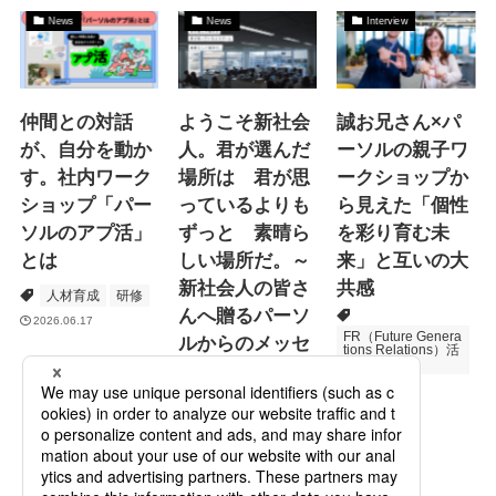
News
News
Interview
仲間との対話
ようこそ新社会
誠お兄さん×パ
が、自分を動か
人。君が選んだ
ーソルの親子ワ
す。社内ワーク
場所は 君が思
ークショップか
ショップ「パー
っているよりも
ら見えた「個性
ソルのアプ活」
ずっと 素晴ら
を彩り育む未
とは
しい場所だ。～
来」と互いの大
新社会人の皆さ
共感
人材育成
研修
んへ贈るパーソ
2026.06.17
FR（Future Genera
ルからのメッセ
tions Relations）活
動
ージ
次世代育成
2026.06.16
Specialized Servic
es
プロモーション
2026.05.19