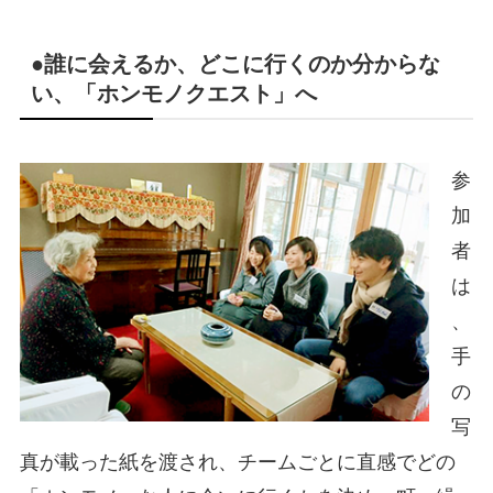
●誰に会えるか、どこに行くのか分からな
い、「ホンモノクエスト」へ
参
加
者
は
、
手
の
写
真が載った紙を渡され、チームごとに直感でどの