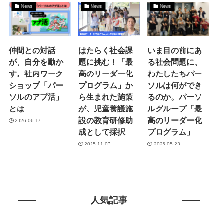
News
News
News
仲間との対話
はたらく社会課
いま目の前にあ
が、自分を動か
題に挑む！「最
る社会問題に、
す。社内ワーク
高のリーダー化
わたしたちパー
ショップ「パー
プログラム」か
ソルは何ができ
ソルのアプ活」
ら生まれた施策
るのか。パーソ
とは
が、児童養護施
ルグループ「最
設の教育研修助
高のリーダー化
2026.06.17
成として採択
プログラム」
2025.11.07
2025.05.23
人気記事