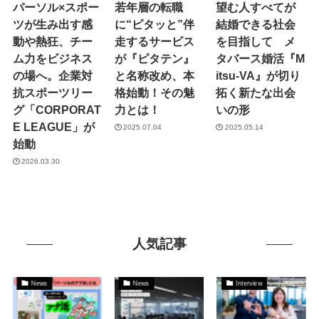
パーソル×スポー
若年層の転職
望む人すべてが
ツが生み出す感
に“ピタッと”伴
結婚できる社会
動や熱狂、チー
走するサービス
を目指して メ
ム力をビジネス
が『ピタテン』
タバース婚活『M
の場へ。企業対
と名称改め、本
itsu-VA』が切り
抗スポーツリー
格始動！その魅
拓く新たな出会
グ「CORPORAT
力とは！
いの形
E LEAGUE」が
2025.07.04
2025.05.14
始動
2026.03.30
人気記事
News
News
Interview