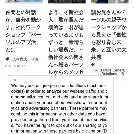
仲間との対話
ようこそ新社会
誠お兄さん×パ
が、自分を動か
人。君が選んだ
ーソルの親子ワ
す。社内ワーク
場所は 君が思
ークショップか
ショップ「パー
っているよりも
ら見えた「個性
ソルのアプ活」
ずっと 素晴ら
を彩り育む未
とは
しい場所だ。～
来」と互いの大
新社会人の皆さ
共感
人材育成
研修
んへ贈るパーソ
2026.06.17
FR（Future Genera
ルからのメッセ
tions Relations）活
動
ージ
次世代育成
2026.06.16
Specialized Servic
es
プロモーション
2026.05.19