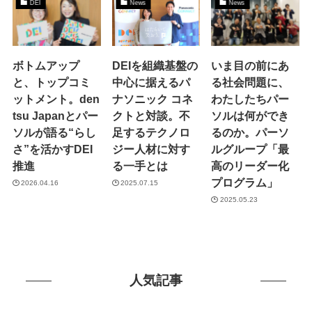
DEI
News
News
ボトムアップ
DEIを組織基盤の
いま目の前にあ
と、トップコミ
中心に据えるパ
る社会問題に、
ットメント。den
ナソニック コネ
わたしたちパー
tsu Japanとパー
クトと対談。不
ソルは何ができ
ソルが語る“らし
足するテクノロ
るのか。パーソ
さ”を活かすDEI
ジー人材に対す
ルグループ「最
推進
る一手とは
高のリーダー化
プログラム」
2026.04.16
2025.07.15
2025.05.23
人気記事