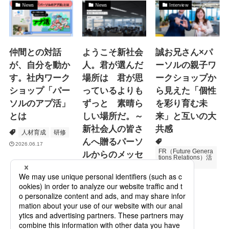
News
News
Interview
仲間との対話
ようこそ新社会
誠お兄さん×パ
が、自分を動か
人。君が選んだ
ーソルの親子ワ
す。社内ワーク
場所は 君が思
ークショップか
ショップ「パー
っているよりも
ら見えた「個性
ソルのアプ活」
ずっと 素晴ら
を彩り育む未
とは
しい場所だ。～
来」と互いの大
新社会人の皆さ
共感
人材育成
研修
んへ贈るパーソ
2026.06.17
FR（Future Genera
ルからのメッセ
tions Relations）活
動
ージ
次世代育成
2026.06.16
Specialized Servic
es
プロモーション
2026.05.19