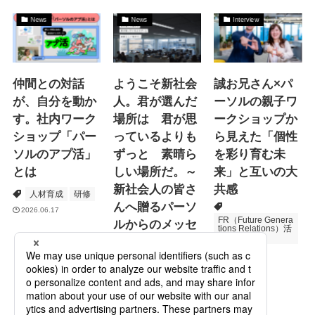
News
News
Interview
仲間との対話
ようこそ新社会
誠お兄さん×パ
が、自分を動か
人。君が選んだ
ーソルの親子ワ
す。社内ワーク
場所は 君が思
ークショップか
ショップ「パー
っているよりも
ら見えた「個性
ソルのアプ活」
ずっと 素晴ら
を彩り育む未
とは
しい場所だ。～
来」と互いの大
新社会人の皆さ
共感
人材育成
研修
んへ贈るパーソ
2026.06.17
FR（Future Genera
ルからのメッセ
tions Relations）活
動
ージ
次世代育成
2026.06.16
Specialized Servic
es
プロモーション