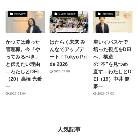
Interview
Event Report
Interview
かつては迷った
はたらく未来 み
車いすバスケで
管理職。今「や
んなでアップデ
培った視点をDEI
ってみるべき」
ート！Tokyo Pri
へ。構造
と伝えたい理由
de 2026
の“不”を見つめ
―わたしとDEI
直す―わたしとD
2026.07.08
（20）高橋 光希
EI（19）中井 健
―
豪―
2026.08.04
2026.07.03
人気記事