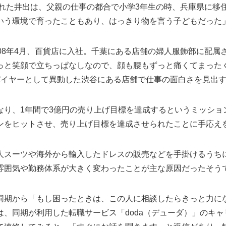
まれた井出は、父親の仕事の都合で小学3年生の時、兵庫県に移
いう環境で育ったこともあり、はっきり物を言う子どもだった
08年4月、百貨店に入社。千葉にある店舗の婦人服飾部に配属
っと笑顔で立ちっぱなしなので、顔も腰もずっと痛くてまった
バイヤーとして異動した渋谷にある店舗で仕事の面白さを見出
なり、1年間で3億円の売り上げ目標を達成するというミッショ
ンをヒットさせ、売り上げ目標を達成させられたことに手応え
人スーツや海外から輸入したドレスの販売などを手掛けるうち
雰囲気や勤務体系が大きく変わったことが主な原因だったそう
同期から「もし困ったときは、この人に相談したらきっと力に
、同期が利用した転職サービス「doda（デューダ）」のキャ