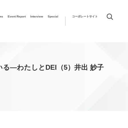
ws
Event Report
Interview
Special
コーポレートサイト
―わたしとDEI（5）井出 妙子