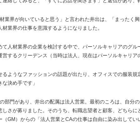
て連絡してみると、「すぐにお話を聞きます」と返信があり、
人材業界が向いていると思う」と言われた井出は、「まったく
人材業界の仕事を意識するようになりました。
めて人材業界の企業を検討する中で、パーソルキャリアのグル
運営するクリーデンス（当時は法人、現在はパーソルキャリア
せるようなファッションの話題が出たり、オフィスでの服装規
きな決め手です」
業の部門があり、井出の配属は法人営業。最初のころは、自分
悲しさが募りました。そのうち、転職志望者と顧客、どちらに
ー（GM）からの「法人営業とCAの仕事は自由に染み出してい