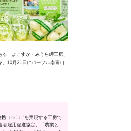
ある「よこすか・みうら岬工房」
、10月21日にパーソル南青山
連携
（※1）
”を実現する工房で
障害者雇用促進協定、「農業と