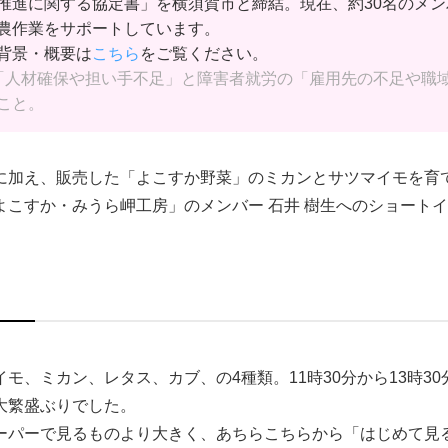
推進に関する協定書」を横須賀市と締結。現在、約30名のメ
農作業をサポートしています。
背景・概要は
こちら
をご覧ください。
「人材確保や担い手不足」と障害者就労の「雇用先の不足や職
こと。
に加え、販売した「よこすか野菜」のミカンとサツマイモを育て
よこすか・みうら岬工房」のメンバー 石井 樹生へのショート
モ、ミカン、レタス、カブ、の4種類。11時30分から13時3
大繁盛ぶりでした。
ーパーで見るものより大きく、あちらこちらから「はじめて見