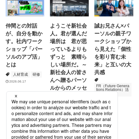
仲間との対話
ようこそ新社会
誠お兄さん×パ
が、自分を動か
人。君が選んだ
ーソルの親子ワ
す。社内ワーク
場所は 君が思
ークショップか
ショップ「パー
っているよりも
ら見えた「個性
ソルのアプ活」
ずっと 素晴ら
を彩り育む未
とは
しい場所だ。～
来」と互いの大
新社会人の皆さ
共感
人材育成
研修
んへ贈るパーソ
2026.06.17
FR（Future Genera
ルからのメッセ
tions Relations）活
動
ージ
次世代育成
2026.06.16
Specialized Servic
es
プロモーション
2026.05.19