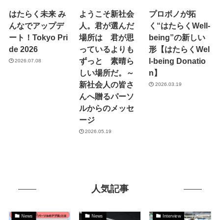
はたらく未来 み
ようこそ新社会
プロボノが拓
んなでアップデ
人。君が選んだ
く“はたらくWell-
ート！Tokyo Pri
場所は 君が思
being”の新しい
de 2026
っているよりも
形【はたらくWel
ずっと 素晴ら
l-being Donatio
2026.07.08
しい場所だ。～
n】
新社会人の皆さ
2026.03.19
んへ贈るパーソ
ルからのメッセ
ージ
2026.05.19
人気記事
News
News
Interview