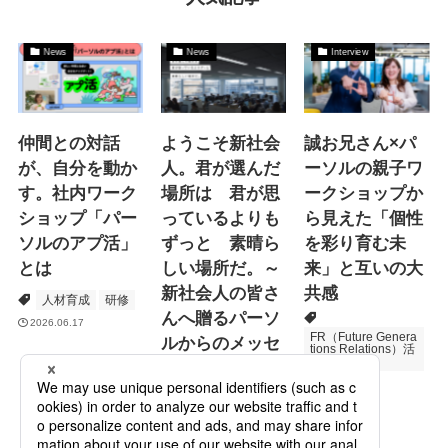
News
News
Interview
仲間との対話
ようこそ新社会
誠お兄さん×パ
が、自分を動か
人。君が選んだ
ーソルの親子ワ
す。社内ワーク
場所は 君が思
ークショップか
ショップ「パー
っているよりも
ら見えた「個性
ソルのアプ活」
ずっと 素晴ら
を彩り育む未
とは
しい場所だ。～
来」と互いの大
新社会人の皆さ
共感
人材育成
研修
んへ贈るパーソ
2026.06.17
FR（Future Genera
ルからのメッセ
tions Relations）活
動
ージ
次世代育成
2026.06.16
Specialized Servic
es