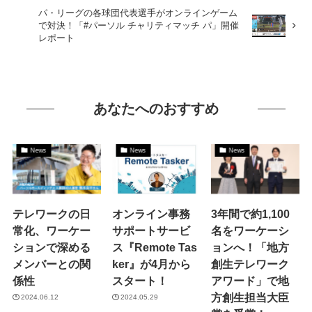
パ・リーグの各球団代表選手がオンラインゲーム
で対決！「#パーソル チャリティマッチ パ」開催
レポート
あなたへのおすすめ
News
News
News
テレワークの日
オンライン事務
3年間で約1,100
常化、ワーケー
サポートサービ
名をワーケーシ
ションで深める
ス『Remote Tas
ョンへ！「地方
メンバーとの関
ker』が4月から
創生テレワーク
係性
スタート！
アワード」で地
方創生担当大臣
2024.06.12
2024.05.29