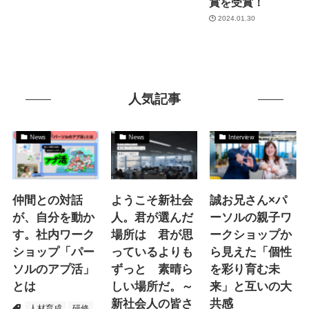
賞を受賞！
2024.01.30
人気記事
News
News
Interview
仲間との対話
ようこそ新社会
誠お兄さん×パ
が、自分を動か
人。君が選んだ
ーソルの親子ワ
す。社内ワーク
場所は 君が思
ークショップか
ショップ「パー
っているよりも
ら見えた「個性
ソルのアプ活」
ずっと 素晴ら
を彩り育む未
とは
しい場所だ。～
来」と互いの大
新社会人の皆さ
共感
人材育成
研修