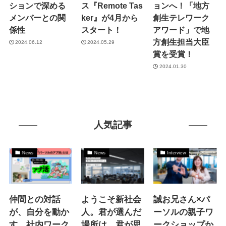
ションで深める
ス『Remote Tas
ョンへ！「地方
メンバーとの関
ker』が4月から
創生テレワーク
係性
スタート！
アワード」で地
方創生担当大臣
2024.06.12
2024.05.29
賞を受賞！
2024.01.30
人気記事
News
News
Interview
仲間との対話
ようこそ新社会
誠お兄さん×パ
が、自分を動か
人。君が選んだ
ーソルの親子ワ
す。社内ワーク
場所は 君が思
ークショップか