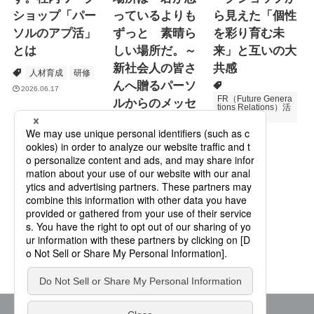
ショップ「パー
っているよりも
ら見えた「個性
ソルのアプ活」
ずっと 素晴ら
を彩り育む未
とは
しい場所だ。～
来」と互いの大
新社会人の皆さ
共感
人材育成
研修
んへ贈るパーソ
2026.06.17
FR（Future Genera
ルからのメッセ
tions Relations）活
動
ージ
次世代育成
2026.06.16
Specialized Servic
es
プロモーション
2026.05.19