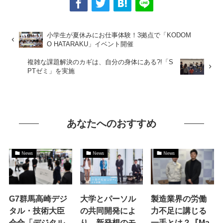
小学生が夏休みにお仕事体験！3拠点で「KODOM
O HATARAKU」イベント開催
複雑な課題解決のカギは、自分の身体にある?!「S
PTゼミ」を実施
あなたへのおすすめ
News
News
News
G7群馬高崎デジ
大学とパーソル
製造業界の労働
タル・技術大臣
の共同開発によ
力不足に講じる
会合「デジタル
り、新発想のモ
一手とは？『Ma