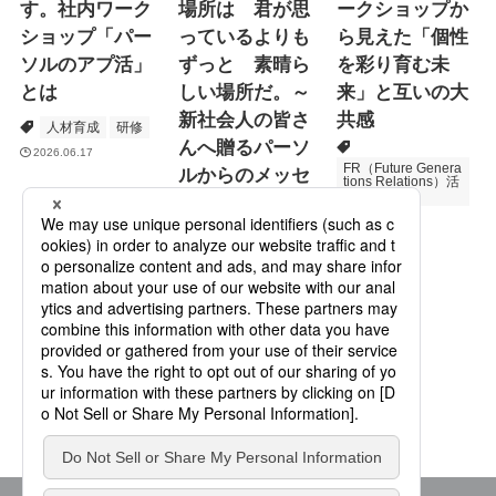
す。社内ワーク
場所は 君が思
ークショップか
ショップ「パー
っているよりも
ら見えた「個性
ソルのアプ活」
ずっと 素晴ら
を彩り育む未
とは
しい場所だ。～
来」と互いの大
新社会人の皆さ
共感
人材育成
研修
んへ贈るパーソ
2026.06.17
FR（Future Genera
ルからのメッセ
tions Relations）活
動
ージ
次世代育成
2026.06.16
Specialized Servic
es
プロモーション
2026.05.19