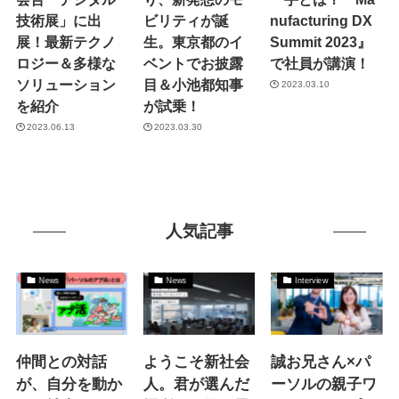
技術展」に出
ビリティが誕
nufacturing DX
展！最新テクノ
生。東京都のイ
Summit 2023』
ロジー＆多様な
ベントでお披露
で社員が講演！
ソリューション
目＆小池都知事
2023.03.10
を紹介
が試乗！
2023.06.13
2023.03.30
人気記事
News
News
Interview
仲間との対話
ようこそ新社会
誠お兄さん×パ
が、自分を動か
人。君が選んだ
ーソルの親子ワ