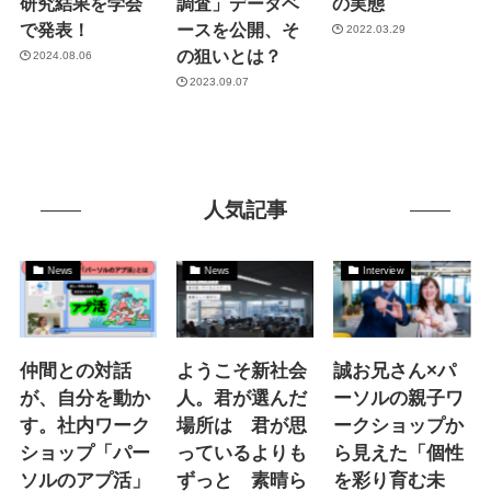
研究結果を学会
調査」データベ
の実態
で発表！
ースを公開、そ
2022.03.29
の狙いとは？
2024.08.06
2023.09.07
人気記事
News
News
Interview
仲間との対話
ようこそ新社会
誠お兄さん×パ
が、自分を動か
人。君が選んだ
ーソルの親子ワ
す。社内ワーク
場所は 君が思
ークショップか
ショップ「パー
っているよりも
ら見えた「個性
ソルのアプ活」
ずっと 素晴ら
を彩り育む未