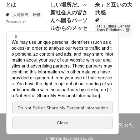
とは
しい場所だ。～
来」と互いの大
新社会人の皆さ
共感
人材育成
研修
んへ贈るパーソ
2026.06.17
FR（Future Genera
ルからのメッセ
tions Relations）活
動
ージ
次世代育成
2026.06.16
Specialized Servic
es
プロモーション
2026.05.19
© PERSOL HOLDINGS CO., LTD.