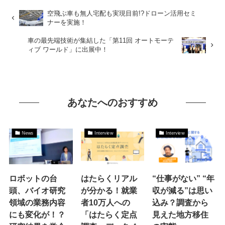
空飛ぶ車も無人宅配も実現目前!?ドローン活用セミ
ナーを実施！
車の最先端技術が集結した「第11回 オートモーテ
ィブ ワールド」に出展中！
あなたへのおすすめ
News
Interview
Interview
ロボットの台
はたらくリアル
“仕事がない” “年
頭、バイオ研究
が分かる！就業
収が減る”は思い
領域の業務内容
者10万人への
込み？調査から
にも変化が！？
「はたらく定点
見えた地方移住