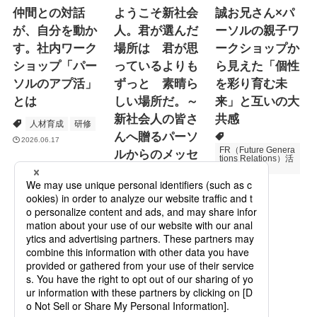
仲間との対話
ようこそ新社会
誠お兄さん×パ
が、自分を動か
人。君が選んだ
ーソルの親子ワ
す。社内ワーク
場所は 君が思
ークショップか
ショップ「パー
っているよりも
ら見えた「個性
ソルのアプ活」
ずっと 素晴ら
を彩り育む未
とは
しい場所だ。～
来」と互いの大
新社会人の皆さ
共感
人材育成
研修
んへ贈るパーソ
2026.06.17
FR（Future Genera
ルからのメッセ
tions Relations）活
動
ージ
次世代育成
2026.06.16
Specialized Servic
es
プロモーション
2026.05.19