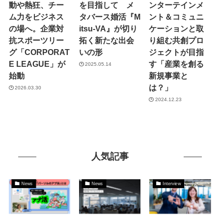
動や熱狂、チー
を目指して メ
ンターテインメ
ム力をビジネス
タバース婚活『M
ント＆コミュニ
の場へ。企業対
itsu-VA』が切り
ケーションと取
抗スポーツリー
拓く新たな出会
り組む共創プロ
グ「CORPORAT
いの形
ジェクトが目指
E LEAGUE」が
す「産業を創る
2025.05.14
始動
新規事業と
は？」
2026.03.30
2024.12.23
人気記事
News
News
Interview